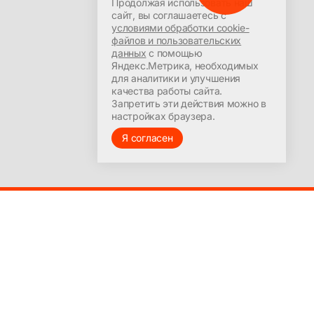
Продолжая использовать наш
Согласие на обработку
Пн-Сб: 09:00-21:30
сайт, вы соглашаетесь с
персональных данных
условиями обработки cookie-
+7 (391) 287-7-287
файлов и пользовательских
profirost@bk.ru
данных
с помощью
Яндекс.Метрика, необходимых
для аналитики и улучшения
качества работы сайта.
Запретить эти действия можно в
настройках браузера.
Я согласен
Создание сайта –
andy-may.ru
Powered by
Ghost