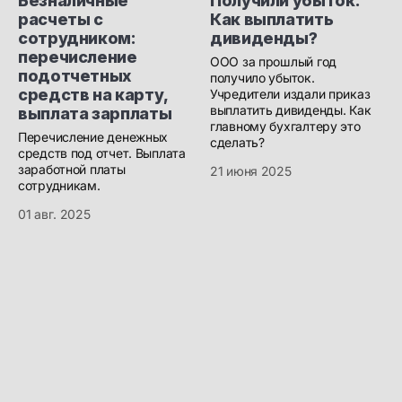
Безналичные
Получили убыток.
расчеты с
Как выплатить
сотрудником:
дивиденды?
перечисление
ООО за прошлый год
подотчетных
получило убыток.
средств на карту,
Учредители издали приказ
выплатить дивиденды. Как
выплата зарплаты
главному бухгалтеру это
Перечисление денежных
сделать?
средств под отчет. Выплата
заработной платы
21 июня 2025
сотрудникам.
01 авг. 2025
Бухгалтеру
Будь в курсе!
Курсы обучения
Подпишись на наш
канал в Max. Только
Актуальные статьи