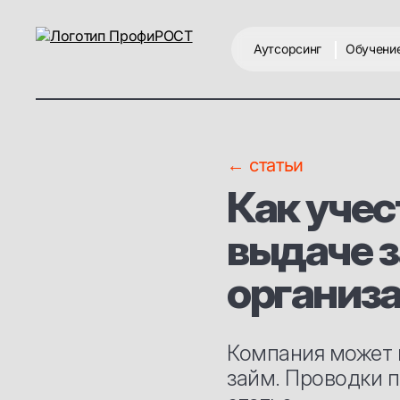
Аутсорсинг
Обучени
← статьи
Как учес
выдаче 
организ
Компания может 
займ. Проводки п