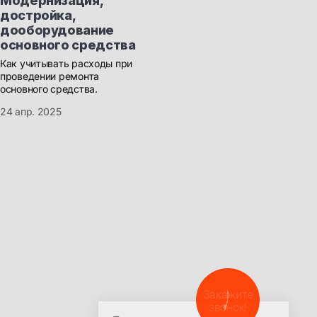
Модернизация,
достройка,
дооборудование
основного средства
Как учитывать расходы при
проведении ремонта
основного средства.
24 апр. 2025
ООО УЦ «ПрофиРОСТ»
Политика в отношении
обработки персональных
Закажите
Красноярск, пр-т Мира 94,
данных
звонок!
офис 408