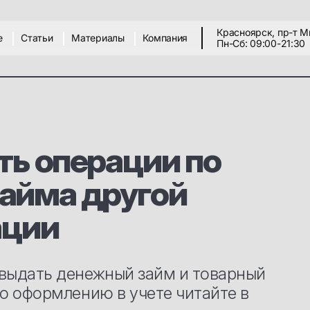
Красноярск, пр-т М
е
Статьи
Материалы
Компания
Пн-Сб: 09:00-21:30
ть операции по
займа другой
ации
выдать денежный займ и товарный
о оформлению в учете читайте в