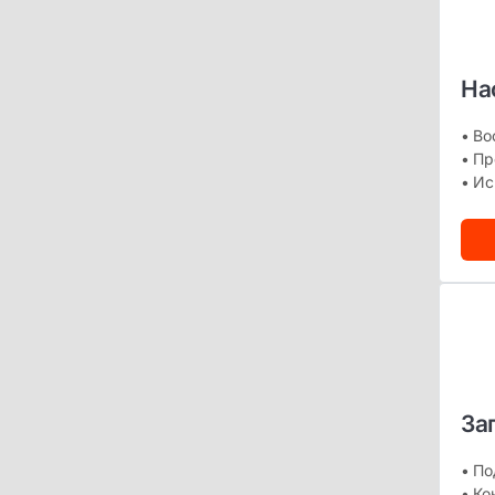
На
• Во
• Пр
• Ис
За
• По
• Ко