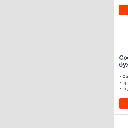
Со
бу
• Фо
• Пр
• По