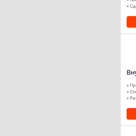
• Сд
Вн
• Пр
• Со
• Ра