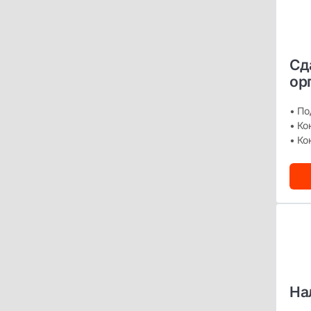
Сд
ор
• По
• Ко
• Ко
На