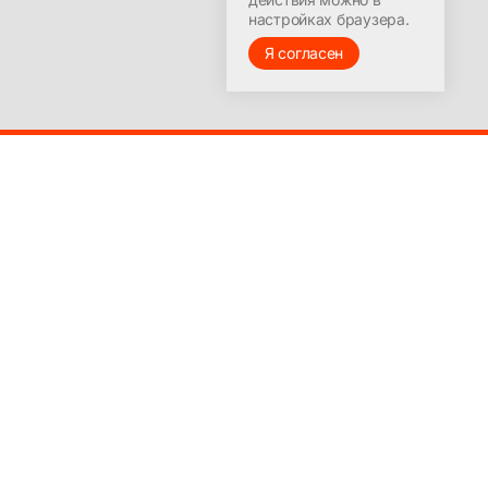
настройках браузера.
Я согласен
© 2016-2025
Лицензия на ведение образовательной деятельности
№9251-Л выдана Министерством образования
Красноярского края 23 марта 2017 г.
Бизнесу
Полное бухгалтерское обслуживание ООО и ИП
Функции главного бухгалтера на аутсорсинге