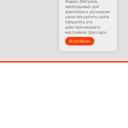
Яндекс.Метрика,
необходимых для
аналитики и улучшения
качества работы сайта.
Запретить эти
действия можно в
настройках браузера.
Я согласен
© 2016-2025
Лицензия на ведение образовательной деятельности
№9251-Л выдана Министерством образования
Красноярского края 23 марта 2017 г.