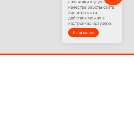
аналитики и улучшения
качества работы сайта.
Запретить эти
действия можно в
настройках браузера.
Я согласен
© 2016-2025
Лицензия на ведение образовательной деятельности
№9251-Л выдана Министерством образования
Красноярского края 23 марта 2017 г.
Бизнесу