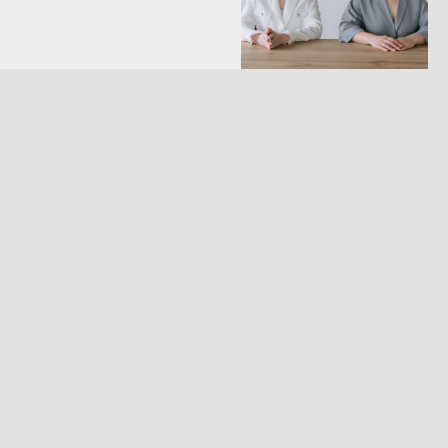
Бухгалтеру
Будь в курсе!
Курсы обучения
Подпишись на наш
канал в Max. Только
Актуальные статьи
актуальные новости,
советы, вакансии
Обучающие материалы
Бухгалтерские бланки для
Перейти в канал
скачивания
Мы в соцсетях