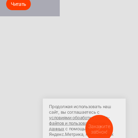
Читать
ООО УЦ «ПрофиРОСТ»
Политика в отношении
обработки персональных
Красноярск, пр-т Мира 94,
данных
офис 408
Продолжая использовать наш
Согласие на обработку
Пн-Сб: 09:00-21:30
сайт, вы соглашаетесь с
персональных данных
условиями обработки cookie-
+7 (391) 287-7-287
файлов и пользовательских
Закажите
profirost@bk.ru
данных
с помощью
звонок!
Яндекс.Метрика, необходимых