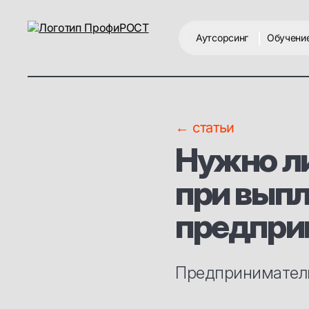
Аутсорсинг
Обучени
← статьи
Нужно л
при вып
предпри
Предприниматель