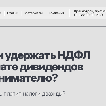
Красноярск, пр-т М
е
Статьи
Материалы
Компания
Пн-Сб: 09:00-21:30
и удержать НДФЛ
лате дивидендов
нимателю?
 платит налоги дважды?