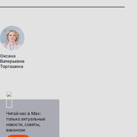
Оксана
Валерьевна
Торгашина
Читай нас в Max:
только актуальные
новости, советы,
вакансии