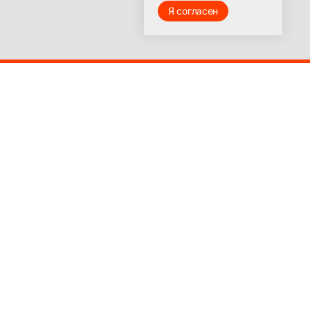
Я согласен
© 2016-2025
Лицензия на ведение образовательной деятельности
№9251-Л выдана Министерством образования
Красноярского края 23 марта 2017 г.
Бизнесу
Полное бухгалтерское обслуживание ООО и ИП
Функции главного бухгалтера на аутсорсинге
Ведение отдельных участков бухгалтерского учета