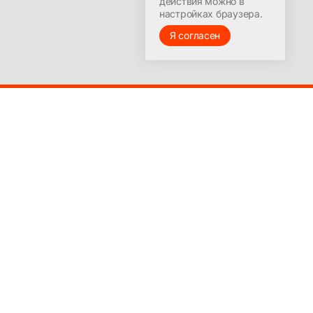
действия можно в
настройках браузера.
Я согласен
© 2016-2025
Лицензия на ведение образовательной деятельности
№9251-Л выдана Министерством образования
Красноярского края 23 марта 2017 г.
Бизнесу
Полное бухгалтерское обслуживание ООО и ИП
Функции главного бухгалтера на аутсорсинге