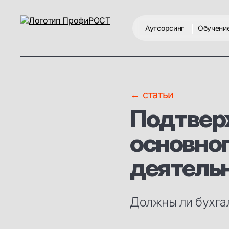
Аутсорсинг
Обучени
← статьи
Подтвер
основног
деятель
Должны ли бухга