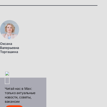
Оксана
Валерьевна
Торгашина
Читай нас в Max:
только актуальные
новости, советы,
вакансии