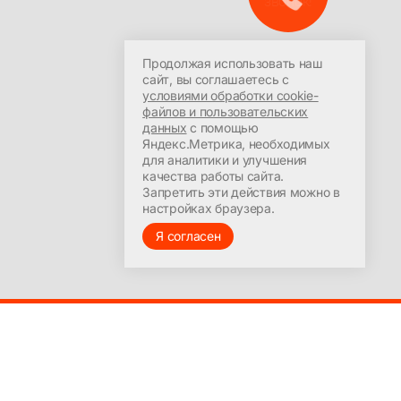
звонок!
ООО УЦ «ПрофиРОСТ»
Политика в отношении
обработки персональных
Красноярск, пр-т Мира 94,
данных
офис 408
Продолжая использовать наш
Согласие на обработку
Пн-Сб: 09:00-21:30
сайт, вы соглашаетесь с
персональных данных
условиями обработки cookie-
+7 (391) 287-7-287
файлов и пользовательских
profirost@bk.ru
данных
с помощью
Яндекс.Метрика, необходимых
для аналитики и улучшения
качества работы сайта.
Запретить эти действия можно в
настройках браузера.
Я согласен
Создание сайта –
andy-may.ru
Powered by
Ghost