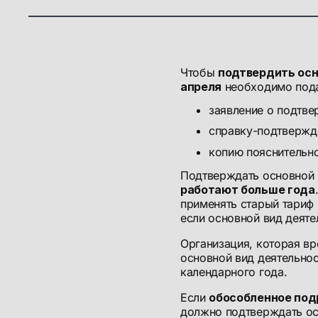
Чтобы
подтвердить осн
апреля
необходимо пода
заявление о подтве
справку-подтвержде
копию пояснительно
Подтверждать основной 
работают больше года
применять старый тариф 
если основной вид деяте
Организация, которая в
основной вид деятельнос
календарного года.
Если
обособленное под
должно подтверждать ос