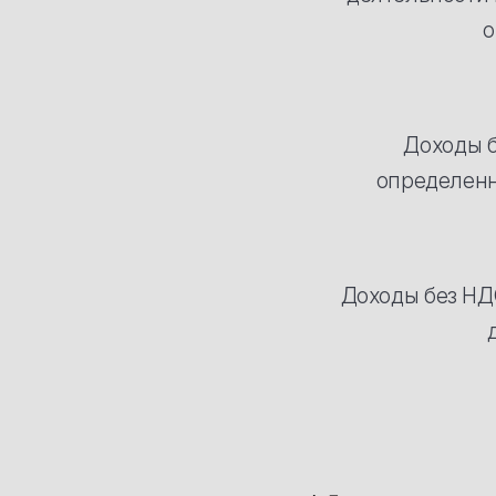
о
Доходы б
определенн
Доходы без НД