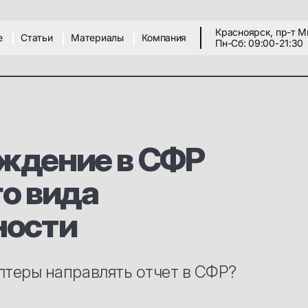
Красноярск, пр-т М
е
Статьи
Материалы
Компания
Пн-Сб: 09:00-21:30
ждение в СФР
о вида
ности
лтеры направлять отчет в СФР?