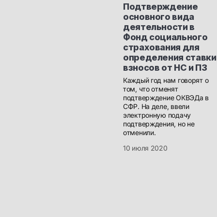
Подтверждение
основного вида
деятельности в
Фонд социального
страхования для
определения ставки
взносов от НС и ПЗ
Каждый год нам говорят о
том, что отменят
подтверждение ОКВЭДа в
СФР. На деле, ввели
электронную подачу
подтверждения, но не
отменили.
10 июля 2020