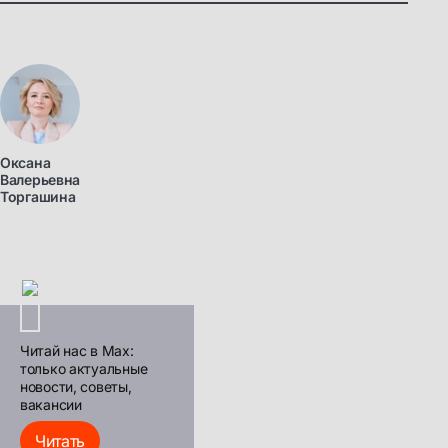
Оксана
Валерьевна
Торгашина
Читай нас в Max:
только актуальные
новости, советы,
вакансии
Читать