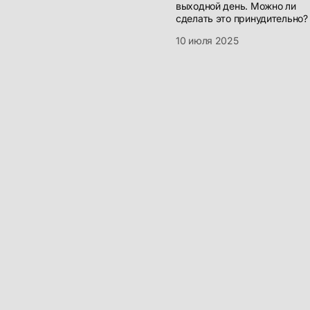
выходной день. Можно ли
сделать это принудительно?
10 июля 2025
Бизнесу
Полное бухгалтерское
обслуживание ООО и ИП
© 2016-2025
Функции главного
Лицензия на ведение
бухгалтера на аутсорсинге
образовательной
Ведение отдельных
деятельности №9251-Л
участков бухгалтерского
выдана Министерством
учета
образования Красноярского
края 23 марта 2017 г.
Регистрация и ликвидация
ООО в Красноярске
Инициативный аудит