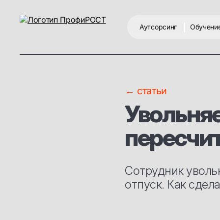
Аутсорсинг
Обучени
← статьи
Увольня
пересчи
Сотрудник увольн
отпуск. Как сдел