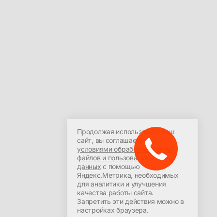
ООО УЦ «ПрофиРОСТ»
Политика в отношении
обработки персональных
Красноярск, пр-т Мира 94,
данных
офис 408
Продолжая использовать наш
Согласие на обработку
Пн-Сб: 09:00-21:30
сайт, вы соглашаетесь с
персональных данных
Закажите
условиями обработки cookie-
+7 (391) 287-7-287
звонок!
файлов и пользовательских
profirost@bk.ru
данных
с помощью
Яндекс.Метрика, необходимых
для аналитики и улучшения
качества работы сайта.
Запретить эти действия можно в
настройках браузера.