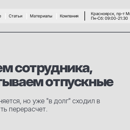
Красноярск, пр-т М
е
Статьи
Материалы
Компания
Пн-Сб: 09:00-21:30
ем сотрудника,
тываем отпускные
яется, но уже "в долг" сходил в
ать перерасчет.