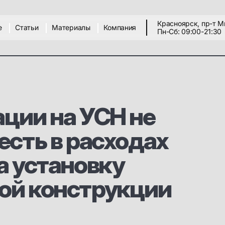
Красноярск, пр-т М
е
Статьи
Материалы
Компания
Пн-Сб: 09:00-21:30
ции на УСН не
есть в расходах
а установку
ой конструкции