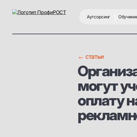
Аутсорсинг
Обучени
← статьи
Организа
могут уч
оплату н
рекламн