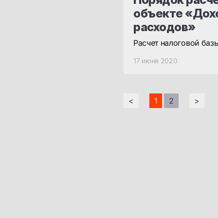
объекте «Дох
расходов»
Расчет налоговой баз
17 июня 2020
<
1
2
>
Бизнесу
Полное бухгалтерское
обслуживание ООО и ИП
© 2016-2025
Функции главного
Лицензия на ведение
бухгалтера на аутсорсинге
образовательной