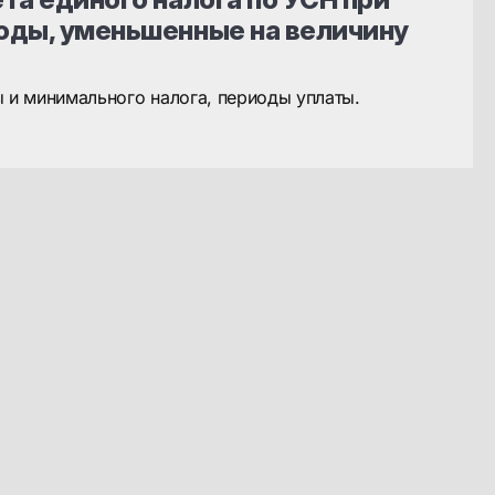
оды, уменьшенные на величину
ы и минимального налога, периоды уплаты.
Бухгалтеру
Будь в курсе!
Курсы обучения
Подпишись на наш
канал в Max. Только
Актуальные статьи
актуальные новости,
советы, вакансии
Обучающие материалы
Бухгалтерские бланки для