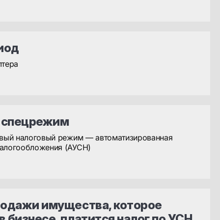
иод
лтера
 спецрежим
овый налоговый режим — автоматизированная
налогообложения (АУСН)
родажи имущества, которое
в бизнесе, платится налог по УСН