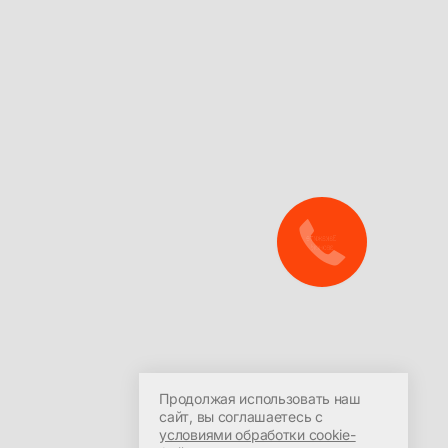
ООО УЦ «ПрофиРОСТ»
Политика в отношении
обработки персональных
Красноярск, пр-т Мира 94,
данных
офис 408
Продолжая использовать наш
Согласие на обработку
Пн-Сб: 09:00-21:30
сайт, вы соглашаетесь с
персональных данных
условиями обработки cookie-
+7 (391) 287-7-287