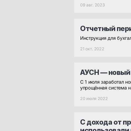
09 авг. 2023
Отчетный пер
Инструкция для бухга
21 окт. 2022
АУСН — новый
С 1 июля заработал н
упрощённая система 
20 июля 2022
С дохода от п
использовали 