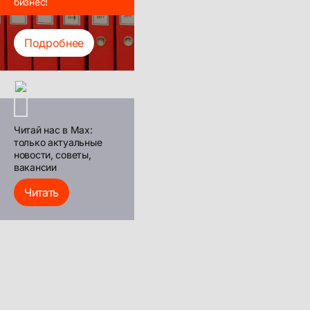
бизнес!
Подробнее
Читай нас в Max:
только актуальные
новости, советы,
вакансии
Читать