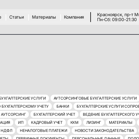
Красноярск, пр-т М
е
Статьи
Материалы
Компания
Пн-Сб: 09:00-21:30
БУХГАЛТЕРСКИЕ УСЛУГИ
АУТСОРСИНГОВЫЕ БУХГАЛТЕРСКИЕ УСЛУГИ
 БУХГАЛТЕРСКОМУ УЧЕТУ
БАНКИ
БУХГАЛТЕРСКИЕ УСЛУГИ СОПР
Т АУТСОРСИНГ
БУХГАЛТЕРСКИЙ УЧЕТ
ВЕДЕНИЕ БУХГАЛТЕРСКОГО У
ЗАЦИЯ
ИП
КАДРОВЫЙ УЧЕТ
ККМ
ЛИЗИНГ
МАТЕРИАЛЫ
НДФЛ
НЕНАЛОГОВЫЕ ПЛАТЕЖИ
НОВОСТИ ЗАКОНОДАТЕЛЬСТВА
ЧЕТЫ
ПЕРВИЧНЫЕ ДОКУМЕНТЫ
ПЕРСОНАЛЬНЫЕ ДАННЫЕ
ПОДО