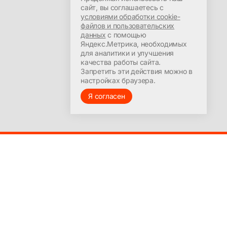
Пн-Сб: 09:00-21:30
сайт, вы соглашаетесь с
персональных данных
условиями обработки cookie-
+7 (391) 287-7-287
файлов и пользовательских
profirost@bk.ru
данных
с помощью
Яндекс.Метрика, необходимых
для аналитики и улучшения
качества работы сайта.
Запретить эти действия можно в
настройках браузера.
Я согласен
Создание сайта –
andy-may.ru
Powered by
Ghost