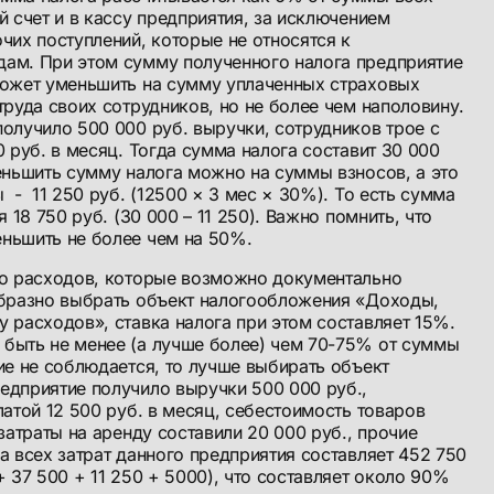
й счет и в кассу предприятия, за исключением
чих поступлений, которые не относятся к
ам. При этом сумму полученного налога предприятие
может уменьшить на сумму уплаченных страховых
труда своих сотрудников, но не более чем наполовину.
олучило 500 000 руб. выручки, сотрудников трое с
0 руб. в месяц. Тогда сумма налога составит 30 000
еньшить сумму налога можно на суммы взносов, а это
 - 11 250 руб. (12500 × 3 мес × 30%). То есть сумма
я 18 750 руб. (30 000 – 11 250). Важно помнить, что
ньшить не более чем на 50%.
го расходов, которые возможно документально
образно выбрать объект налогообложения «Доходы,
 расходов», ставка налога при этом составляет 15%.
быть не менее (а лучше более) чем 70-75% от суммы
ие не соблюдается, то лучше выбирать объект
едприятие получило выручки 500 000 руб.,
латой 12 500 руб. в месяц, себестоимость товаров
затраты на аренду составили 20 000 руб., прочие
а всех затрат данного предприятия составляет 452 750
+ 37 500 + 11 250 + 5000), что составляет около 90%