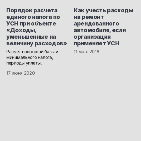
Порядок расчета
Как учесть расходы
единого налога по
на ремонт
УСН при объекте
арендованного
«Доходы,
автомобиля, если
уменьшенные на
организация
величину расходов»
применяет УСН
Расчет налоговой базы и
11 мар. 2018
минимального налога,
периоды уплаты.
17 июня 2020
Бухгалтеру
Будь в курсе!
Курсы обучения
Подпишись на наш
канал в Max. Только
Актуальные статьи
актуальные новости,