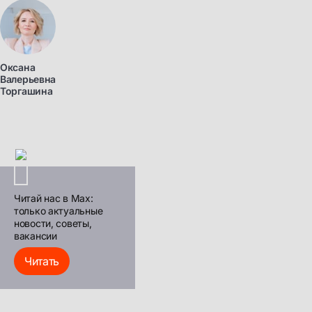
Оксана
Валерьевна
Торгашина
Читай нас в Max:
только актуальные
новости, советы,
вакансии
Читать