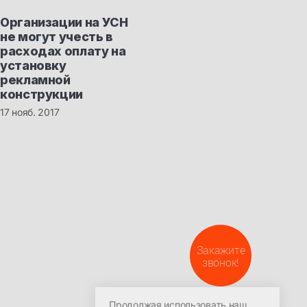
Организации на УСН
не могут учесть в
расходах оплату на
установку
рекламной
конструкции
17 нояб. 2017
Закажите
звонок!
ООО УЦ «ПрофиРОСТ»
Политика в отношении
обработки персональных
Красноярск, пр-т Мира 94,
данных
офис 408
Продолжая использовать наш
Согласие на обработку