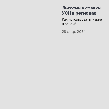
Льготные ставки
УСН в регионах
Как использовать, какие
нюансы?
28 февр. 2024
Бизнесу
Полное бухгалтерское
обслуживание ООО и ИП
© 2016-2025